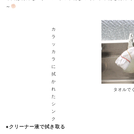
～
カ
ラ
ッ
カ
ラ
に
拭
か
れ
タオルで
た
シ
ン
ク
●クリーナー液で拭き取る