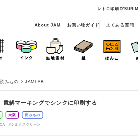
レトロ印刷
SURI
About JAM
お買い物ガイド
よくある質問
読みもの
JAMLAB
】電解マーキングでシンクに印刷する
大阪
読みもの
CCA
#シルクスクリーン