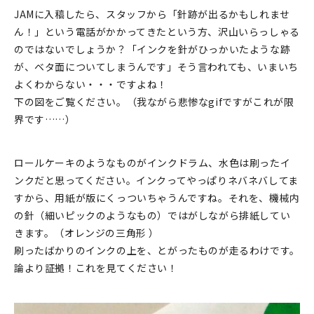
印刷見本
JAMに入稿したら、スタッフから「針跡が出るかもしれませ
ん！」という電話がかかってきたという方、沢山いらっしゃる
シルクスクリーン
のではないでしょうか？「インクを針がひっかいたような跡
が、ベタ面についてしまうんです」そう言われても、いまいち
無地素材
よくわからない・・・ですよね！
下の図をご覧ください。（我ながら悲惨なgifですがこれが限
紙
界です……）
本
ロールケーキのようなものがインクドラム、水色は刷ったイ
文房具
ンクだと思ってください。インクってやっぱりネバネバしてま
すから、用紙が版にくっついちゃうんですね。それを、機械内
雑貨
の針（細いピックのようなもの）ではがしながら排紙してい
きます。（オレンジの三角形 ）
はんこ
刷ったばかりのインクの上を、とがったものが走るわけです。
論より証拠！これを見てください！
JAMグッズ
台湾グッズ