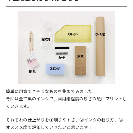
在庫限り
おすすめ特集
読みもの
イベント・ワークショップ
ギャラリー
簡単に用意できそうなものを集めてみました。
今回は全て黒のインクで、画用紙程度の厚さの紙にプリントし
おしらせ
ていきます。
それぞれの仕上がりを①刷りやすさ、②インクの載り方、③
オススメ度で評価していきたいと思います！