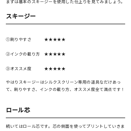
マイアカウント
まずは基本のスキージーを使用した仕上りを見てみましょう。
カートを見る
スキージー
お買い物ガイド
①刷りやすさ ★★★★★
よくある質問
②インクの載り方 ★★★★★
お問い合わせ
③オススメ度 ★★★★★
やはりスキージーはシルクスクリーン専用の道具なだけあっ
て、刷りやすさ、インクの載り方、オススメ度全て満点です！
ロール芯
続いてはロール芯です。芯の側面を使ってプリントしていきま