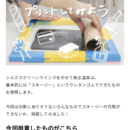
印刷見本
シルクスクリーン
無地素材
紙
本
文房具
シルクスクリーンでインクをのせて刷る道具は、
基本的には「スキージー」というウレタンゴムでできたもの
雑貨
を使用します。
はんこ
今回はお家にありそうないろんなものでスキージーの代用が
JAMグッズ
できないか、挑戦してみました！
台湾グッズ
今回用意したものがこちら