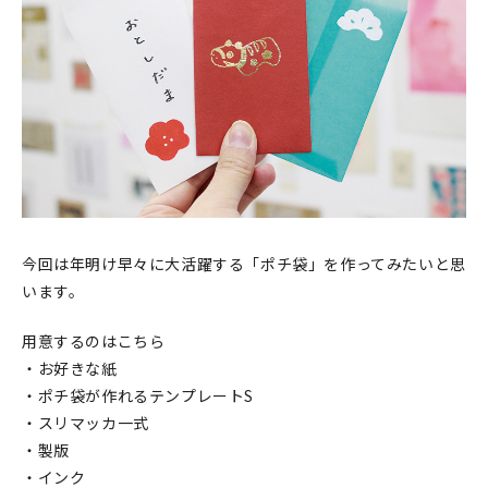
印刷見本
シルクスクリーン
無地素材
紙
本
今回は年明け早々に大活躍する「ポチ袋」を作ってみたいと思
文房具
います。
雑貨
用意するのはこちら
・お好きな紙
はんこ
・ポチ袋が作れるテンプレートS
・スリマッカ一式
JAMグッズ
・製版
台湾グッズ
・インク