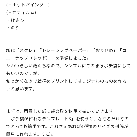
(・ホットバインダー)
在庫限り
(・箔フィルム)
・はさみ
・のり
おすすめ特集
紙は「スクレ」「トレーシングペーパー」「おりひめ」「コ
ニーラップ（レッド）」を準備しました。
読みもの
かわいらしい紙たちなので、シンプルにこのままポチ袋にして
もいいのですが、
イベント・ワークショップ
せっかくなので絵柄をプリントしてオリジナルのものを作ろ
うと思います。
ギャラリー
おしらせ
まずは、用意した紙に袋の形を鉛筆で描いていきます。
「ポチ袋が作れるテンプレートS」を使うと、なぞるだけなの
でとっても簡単です。これさえあれば4種類のサイズの封筒が
簡単に作れます。すごい！