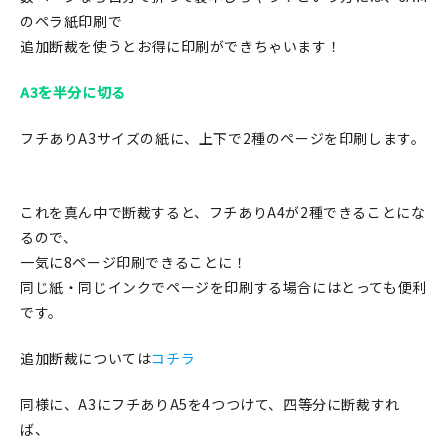
印刷見本
のペラ紙印刷で
追加断裁を使うとお得に印刷ができちゃいます！
シルクスクリーン
A3を半分に切る
無地素材
フチありA3サイズの紙に、上下で2種のページを印刷します。
紙
本
これを真ん中で断裁すると、フチありA4が2種できることにな
るので、
文房具
一気に8ページ印刷できることに！
同じ紙・同じインクでページを印刷する場合にはとっても便利
雑貨
です。
はんこ
追加断裁については
コチラ
JAMグッズ
同様に、A3にフチありA5を4つつけて、四等分に断裁すれ
ば、
台湾グッズ