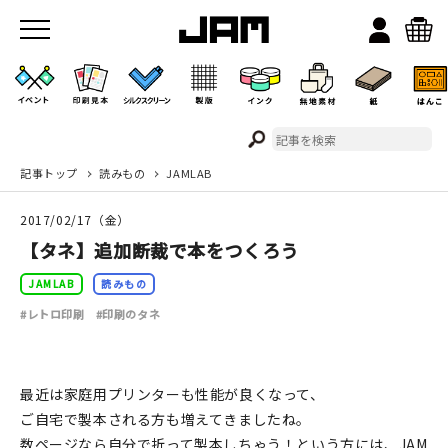
記事トップ
読みもの
JAMLAB
JAMのこと
2017/02/17（金）
お店/ワークスペース
【タネ】追加断裁で本をつくろう
JAMLAB
読みもの
#レトロ印刷
#印刷のタネ
最近は家庭用プリンターも性能が良くなって、
イベント
ご自宅で製本される方も増えてきましたね。
数ページなら自分で折って製本しちゃう！という方には、JAM