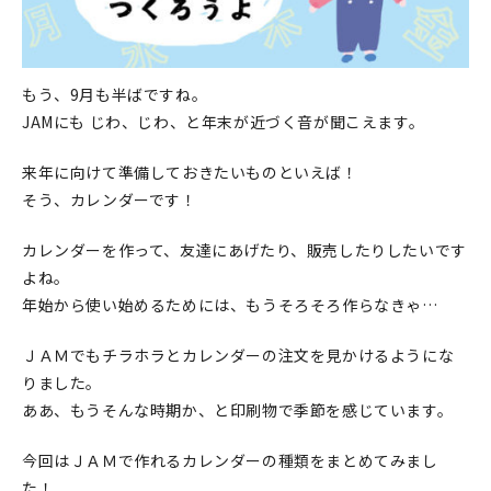
印刷見本
シルクスクリーン
もう、9月も半ばですね。
無地素材
JAMにも じわ、じわ、と年末が近づく音が聞こえます。
紙
来年に向けて準備しておきたいものといえば！
そう、カレンダーです！
本
カレンダーを作って、友達にあげたり、販売したりしたいです
文房具
よね。
年始から使い始めるためには、もうそろそろ作らなきゃ…
雑貨
ＪＡＭでもチラホラとカレンダーの注文を見かけるようにな
はんこ
りました。
ああ、もうそんな時期か、と印刷物で季節を感じています。
JAMグッズ
今回はＪＡＭで作れるカレンダーの種類をまとめてみまし
台湾グッズ
た！