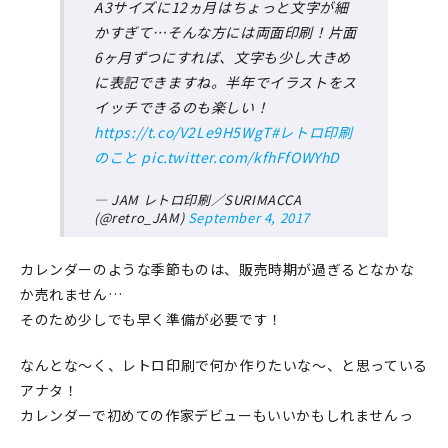
A3サイズに12ヵ月はちょっと文字が細
かすぎて…そんな方には両面印刷！片面
6ヶ月ずつにすれば、文字も少し大きめ
に表記できますね。半年でイラストをス
イッチできるのも楽しい！
https://t.co/V2Le9H5WgT
#レトロ印刷
のこと
pic.twitter.com/kfhFfOWYhD
— JAM レトロ印刷／SURIMACCA
(@retro_JAM)
September 4, 2017
カレンダーのような季節ものは、販売時期が過ぎるとなかな
か売れません…
そのため少しでも早く準備が必要です！
なんとな～く、レトロ印刷で何か作りたいな～、と思っている
アナタ！
カレンダーで初めての作家デビューもいいかもしれませんっ