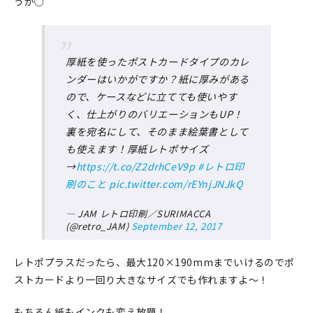
うか○
厚紙を使ったポストカードタイプのカレ
ンダーはいかがですか？紙に厚みがある
ので、ケースなどに立てても使いやす
く、仕上がりのバリエーションもUP！
裏を宛名にして、そのまま絵葉書として
も使えます！厚紙レトポサイズ
→
https://t.co/Z2drhCeV9p
#レトロ印
刷のこと
pic.twitter.com/rEYnjJNJkQ
— JAM レトロ印刷／SURIMACCA
(@retro_JAM)
September 12, 2017
レトポプラスだったら、最大120×190mmまでいけるのでポ
ストカードより一回り大きなサイズでも作れますよ～！
もちろん紙もインクも変え放題！