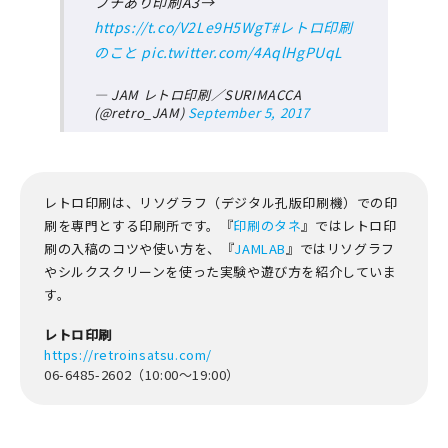
フチあり印刷A3→
https://t.co/V2Le9H5WgT
#レトロ印刷
のこと
pic.twitter.com/4AqlHgPUqL
— JAM レトロ印刷／SURIMACCA
(@retro_JAM)
September 5, 2017
レトロ印刷は、リソグラフ（デジタル孔版印刷機）での印
刷を専門とする印刷所です。『
印刷のタネ
』ではレトロ印
刷の入稿のコツや使い方を、『
JAMLAB
』ではリソグラフ
やシルクスクリーンを使った実験や遊び方を紹介していま
す。
レトロ印刷
https://retroinsatsu.com/
06-6485-2602（10:00～19:00）