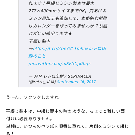
れます！平綴じミシン製本は最大
277×400mmサイズまでOK。穴あけ＆
ミシン目加工も追加して、本格的な壁掛
けカレンダーを作ってみませんか？糸綴
じがいい味出てます★
平綴じ製本
→
https://t.co/Zoe7VL1mho
#レトロ印
刷のこと
pic.twitter.com/mSFbCp0bqc
— JAM レトロ印刷／SURIMACCA
(@retro_JAM)
September 16, 2017
う～ん、ワクワクしますね。
平綴じ製本は、中綴じ製本の時のような、ちょっと難しい面
付けは必要ありません。
単純に、いつものペラ紙を順番に重ねて、片側をミシンで綴じ
る！