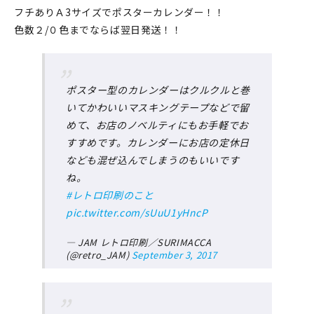
フチありＡ3サイズでポスターカレンダー！！
色数２/０色までならば翌日発送！！
ポスター型のカレンダーはクルクルと巻
いてかわいいマスキングテープなどで留
めて、お店のノベルティにもお手軽でお
すすめです。カレンダーにお店の定休日
なども混ぜ込んでしまうのもいいです
ね。
#レトロ印刷のこと
pic.twitter.com/sUuU1yHncP
— JAM レトロ印刷／SURIMACCA
(@retro_JAM)
September 3, 2017