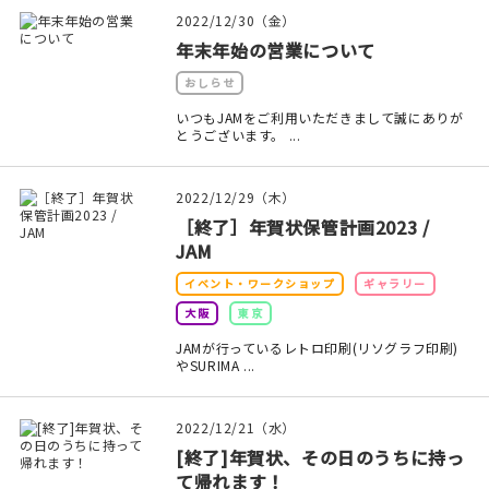
印刷見本
2022/12/30（金）
年末年始の営業について
シルクスクリーン
おしらせ
無地素材
いつもJAMをご利用いただきまして誠にありが
とうございます。 ...
紙
2022/12/29（木）
本
［終了］年賀状保管計画2023 /
JAM
文房具
イベント・ワークショップ
ギャラリー
大阪
東京
雑貨
JAMが行っているレトロ印刷(リソグラフ印刷)
やSURIMA ...
はんこ
JAMグッズ
2022/12/21（水）
[終了]年賀状、その日のうちに持っ
台湾グッズ
て帰れます！