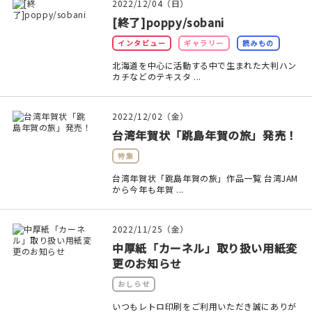
マイアカウント
2022/12/04（日）
[終了]poppy/sobani
カートを見る
インタビュー
ギャラリー
読みもの
北海道を中心に活動する中で生まれた大判ハン
お買い物ガイド
カチなどのテキスタ ...
よくある質問
2022/12/02（金）
お問い合わせ
台湾年賀状「跳島年賀の旅」発売！
特集
台湾年賀状「跳島年賀の旅」作品一覧 台湾JAM
から今年も年賀 ...
2022/11/25（金）
中厚紙「カーネル」取り扱い用紙変
更のお知らせ
おしらせ
いつもレトロ印刷をご利用いただき誠にありが