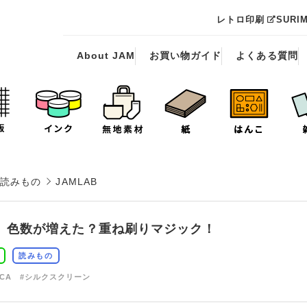
レトロ印刷
SURI
About JAM
お買い物ガイド
よくある質問
読みもの
JAMLAB
】色数が増えた？重ね刷りマジック！
読みもの
CCA
#シルクスクリーン