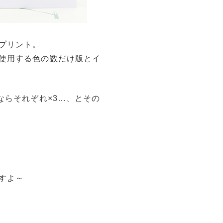
プリント。
使用する色の数だけ版とイ
ならそれぞれ×3…、とその
すよ～