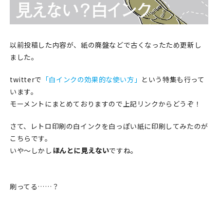
印刷見本
シルクスクリーン
以前投稿した内容が、紙の廃盤などで古くなったため更新し
無地素材
ました。
紙
twitterで
「白インクの効果的な使い方」
という特集も行って
います。
本
モーメントにまとめておりますので上記リンクからどうぞ！
文房具
さて、レトロ印刷の白インクを白っぽい紙に印刷してみたのが
こちらです。
雑貨
いや～しかし
ほんとに見えない
ですね。
はんこ
刷ってる……？
JAMグッズ
台湾グッズ