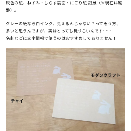
灰色の紙、ねずみ・しらす裏面・にごり紙 銀鼠（※現在は廃
盤）。
在庫限り
グレーの紙なら白インク、見えるんじゃない？って思う方、
多いと思うんですが、実はとっても見づらいんです……
名刺などに文字情報で使うのはおすすめしておりません！
おすすめ特集
読みもの
イベント・ワークショップ
ギャラリー
おしらせ