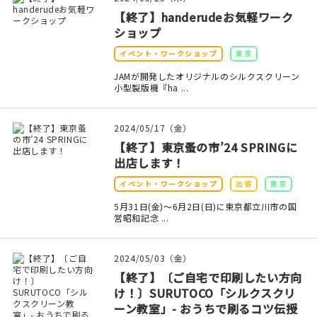
印刷見本
【終了】handerudeお気軽ワーク
ショップ
シルクスクリーン
イベント・ワークショップ
東京
無地素材
JAMが開発したオリジナルのシルクスクリーン
小型製版機『ha ...
紙
2024/05/17（金）
本
【終了】東京蚤の市’24 SPRINGに
出店します！
文房具
イベント・ワークショップ
出張
東京
5月31日(金)〜6月2日(日)に東京都立川市の国
雑貨
営昭和記念 ...
はんこ
2024/05/03（金）
JAMグッズ
【終了】〔ご自宅で印刷したい方向
け！〕SURUTOCO「シルクスクリ
ーン教室」- おうちで刷るコツ伝授
台湾グッズ