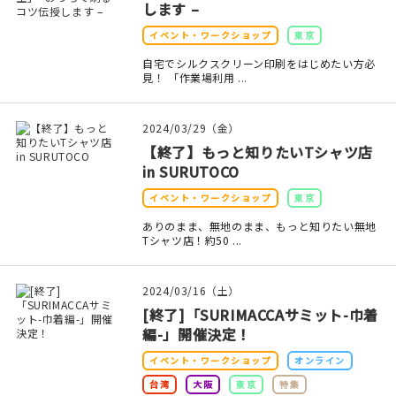
します –
在庫限り
イベント・ワークショップ
東京
自宅でシルクスクリーン印刷をはじめたい方必
見！ 「作業場利用 ...
2024/03/29（金）
おすすめ特集
【終了】もっと知りたいTシャツ店
in SURUTOCO
読みもの
イベント・ワークショップ
東京
イベント・ワークショップ
ありのまま、無地のまま、もっと知りたい無地
Tシャツ店！約50 ...
ギャラリー
2024/03/16（土）
おしらせ
[終了]「SURIMACCAサミット-巾着
編-」開催決定！
イベント・ワークショップ
オンライン
台湾
大阪
東京
特集