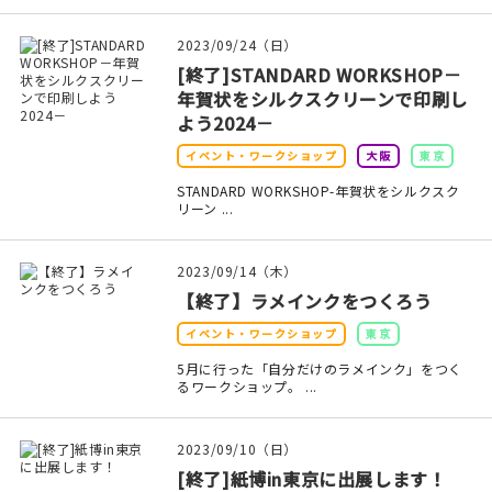
印刷見本
2023/09/24（日）
シルクスクリーン
[終了]STANDARD WORKSHOP－
年賀状をシルクスクリーンで印刷し
無地素材
よう2024－
イベント・ワークショップ
大阪
東京
紙
STANDARD WORKSHOP-年賀状をシルクスク
リーン ...
本
文房具
2023/09/14（木）
【終了】ラメインクをつくろう
雑貨
イベント・ワークショップ
東京
5月に行った「自分だけのラメインク」をつく
はんこ
るワークショップ。 ...
JAMグッズ
2023/09/10（日）
[終了]紙博in東京に出展します！
台湾グッズ