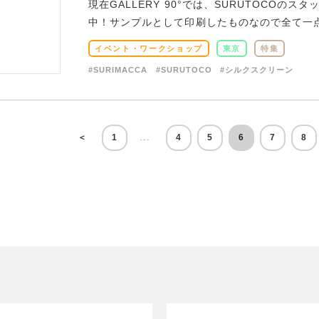
現在GALLERY 90°では、SURUTOCO
中！サンプルとして印刷したものなので全て一点も
イベント・ワークショップ
東京
特集
#SURIMACCA
#SURUTOCO
#シルクスクリーン
...
＜
1
4
5
6
7
8