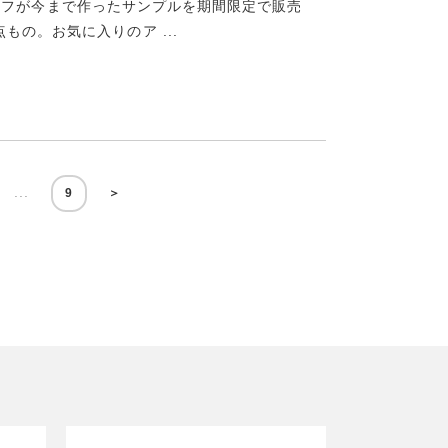
のスタッフが今まで作ったサンプルを期間限定で販売
の。お気に入りのア ...
...
9
＞