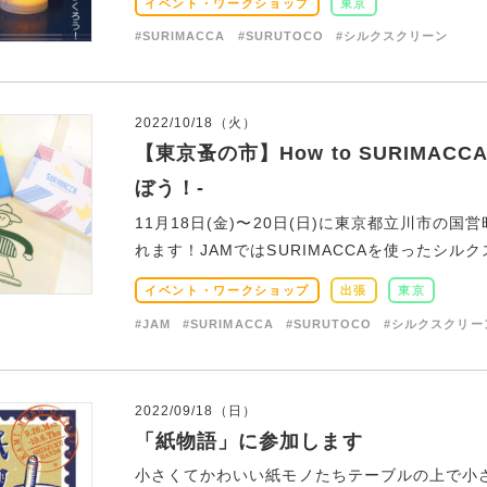
イベント・ワークショップ
東京
#SURIMACCA
#SURUTOCO
#シルクスクリーン
2022/10/18（火）
【東京蚤の市】How to SURIMA
ぼう！-
11月18日(金)〜20日(日)に東京都立川市の
れます！JAMではSURIMACCAを使ったシルクス
イベント・ワークショップ
出張
東京
#JAM
#SURIMACCA
#SURUTOCO
#シルクスクリー
2022/09/18（日）
「紙物語」に参加します
小さくてかわいい紙モノたちテーブルの上で小