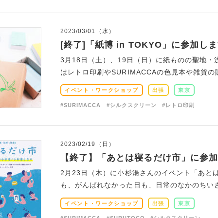
2023/03/01（水）
[終了]「紙博 in TOKYO」に参加し
3月18日（土）、19日（日）に紙ものの聖地・
はレトロ印刷やSURIMACCAの色見本や雑貨の販
イベント・ワークショップ
出張
東京
#SURIMACCA
#シルクスクリーン
#レトロ印刷
2023/02/19（日）
【終了】「あとは寝るだけ市」に参加
2月23日（木）に小杉湯さんのイベント「あと
も、がんばれなかった日も、日常のなかのちいさな
イベント・ワークショップ
出張
東京