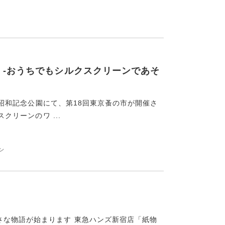
CCA -おうちでもシルクスクリーンであそ
国営昭和記念公園にて、第18回東京蚤の市が開催さ
クリーンのワ ...
ン
さな物語が始まります 東急ハンズ新宿店「紙物