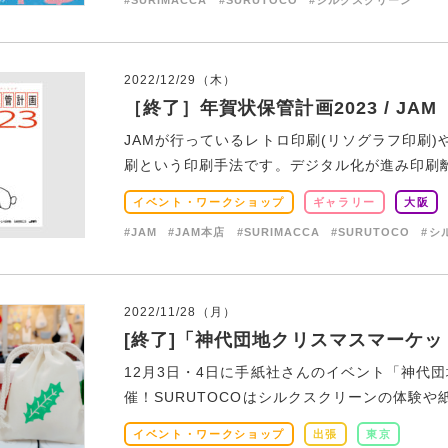
#SURIMACCA
#SURUTOCO
#シルクスクリーン
2022/12/29（木）
［終了］年賀状保管計画2023 / JAM
JAMが行っているレトロ印刷(リソグラフ印刷)や
刷という印刷手法です。デジタル化が進み印刷離れ
イベント・ワークショップ
ギャラリー
大阪
#JAM
#JAM本店
#SURIMACCA
#SURUTOCO
#シ
2022/11/28（月）
[終了]「神代団地クリスマスマーケ
12月3日・4日に手紙社さんのイベント「神代
催！SURUTOCOはシルクスクリーンの体験や紙
イベント・ワークショップ
出張
東京