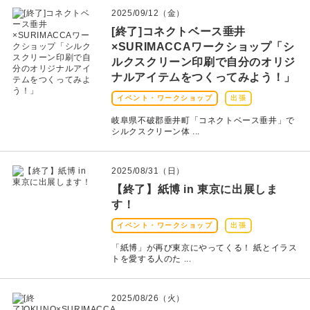
無地素材
2025/09/12（金）
[終了]コネクトベース垂井
紙
×SURIMACCAワークショップ「シ
ルクスクリーン印刷で自分のオリジ
本
ナルアイテムをつくってみよう！」
文房具
イベント・ワークショップ
出張
岐阜県不破郡垂井町「コネクトベース垂井」で
雑貨
シルクスクリーン体 ...
はんこ
2025/08/31（日）
【終了】紙博 in 東京に出展しま
JAMグッズ
す！
イベント・ワークショップ
出張
台湾グッズ
「紙博」が再び東京にやってくる！ 紙とイラス
トを愛する人のた ...
在庫限り
2025/08/26（火）