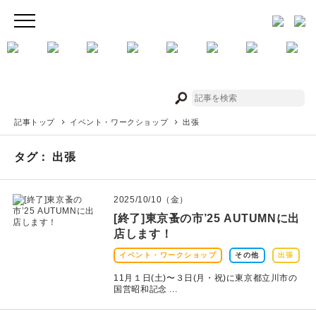
JAMのこと
お店/ワークスペース
記事トップ
イベント・ワークショップ
出張
タグ： 出張
2025/10/10（金）
イベント
[終了]東京蚤の市’25 AUTUMNに出
店します！
印刷見本
イベント・ワークショップ
その他
出張
11月１日(土)〜３日(月・祝)に東京都立川市の
シルクスクリーン
国営昭和記念 ...