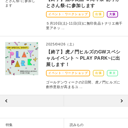
とさん祭-に参加します
イベント・ワークショップ
出張
大阪
５月10日(土)-11日(日)に無印良品トナリエ南千
里アネッ ...
2025/04/26（土）
【終了】虎ノ門ヒルズのGWスペシ
ャルイベント ~ PLAY PARK~に出
展します！
イベント・ワークショップ
出張
東京
ゴールデンウィークの2日間、虎ノ門ヒルズに
創作意欲が高まるユ ...
特集
読みもの