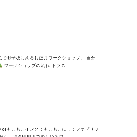
色で羽子板に刷るお正月ワークショップ。 自分
ワークショップの流れ トラの ...
orもこもこインクでもこもこにしてファブリッ
ら、特殊印刷まで楽しめるワ ...