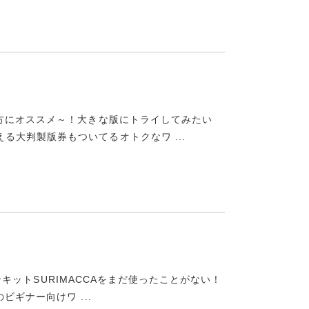
方にオススメ～！大きな版にトライしてみたい
える大判製版券もついてるオトクなワ ...
ーンキットSURIMACCAをまだ使ったことがない！
ギナー向けワ ...