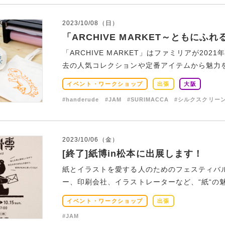
2023/10/08（日）
「ARCHIVE MARKET～ともに
「ARCHIVE MARKET」はファミリアが2
去の人気コレクションや定番アイテムから魅力を再
イベント・ワークショップ
出張
大阪
#handerude
#JAM
#SURIMACCA
#シルクスクリー
2023/10/06（金）
[終了]紙博in松本に出展します！
紙とイラストを愛する人のためのフェスティバ
ー、印刷会社、イラストレーターなど、“紙“の魅
イベント・ワークショップ
出張
#JAM