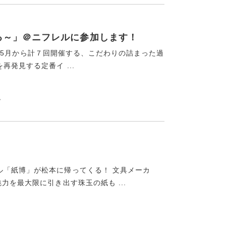
ふれる～」＠ニフレルに参加します！
021年5月から計７回開催する、こだわりの詰まった過
発見する定番イ ...
ン
ル「紙博」が松本に帰ってくる！ 文具メーカ
力を最大限に引き出す珠玉の紙も ...