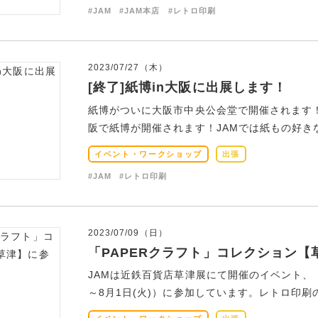
#JAM
#JAM本店
#レトロ印刷
2023/07/27（木）
[終了]紙博in大阪に出展します！
紙博がついに大阪市中央公会堂で開催されます！
阪で紙博が開催されます！JAMでは紙もの好きな
イベント・ワークショップ
出張
#JAM
#レトロ印刷
2023/07/09（日）
「PAPERクラフト」コレクション
JAMは近鉄百貨店草津展にて開催のイベント、「P
～8月1日(火)）に参加しています。レトロ印刷のア