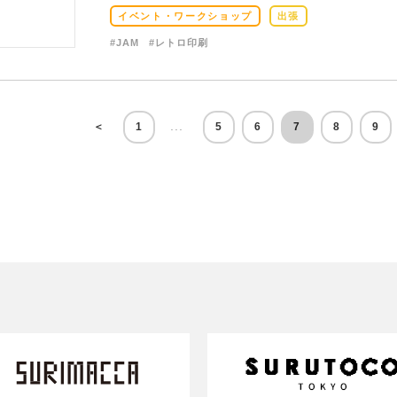
イベント・ワークショップ
出張
#JAM
#レトロ印刷
...
＜
1
5
6
7
8
9