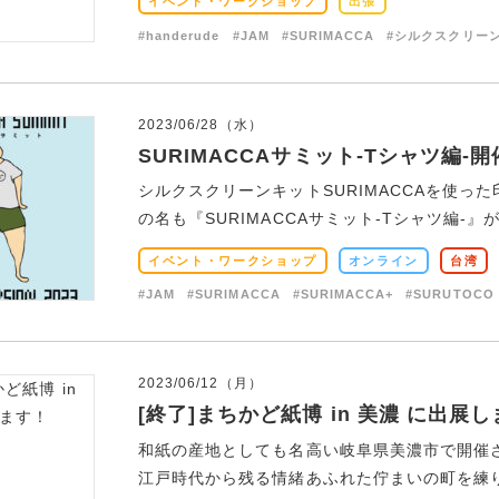
イベント・ワークショップ
出張
#handerude
#JAM
#SURIMACCA
#シルクスクリー
2023/06/28（水）
SURIMACCAサミット-Tシャツ編-
シルクスクリーンキットSURIMACCAを使
の名も『SURIMACCAサミット-Tシャツ編-』が
イベント・ワークショップ
オンライン
台湾
#JAM
#SURIMACCA
#SURIMACCA+
#SURUTOCO
2023/06/12（月）
[終了]まちかど紙博 in 美濃 に出展
和紙の産地としても名高い岐阜県美濃市で開催さ
江戸時代から残る情緒あふれた佇まいの町を練り歩