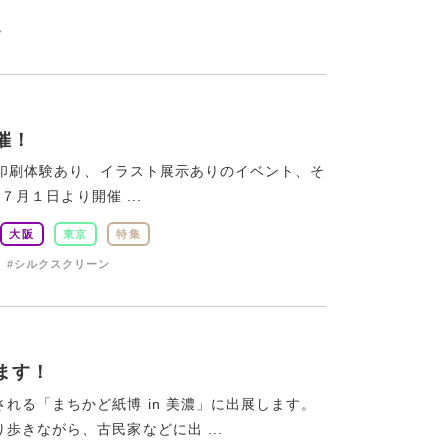
ン
開催！
った印刷体験あり、イラスト展示ありのイベント、そ
７月１日より開催 ...
大阪
東京
特集
#シルクスクリーン
します！
れる「まちかど紙博 in 美濃」に出展します。
きながら、古民家などに出 ...