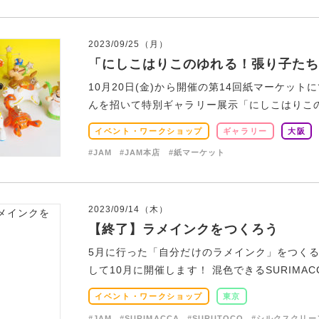
2023/09/25（月）
「にしこはりこのゆれる！張り子たち
10月20日(金)から開催の第14回紙マーケッ
んを招いて特別ギャラリー展示「にしこはりこのゆ
イベント・ワークショップ
ギャラリー
大阪
#JAM
#JAM本店
#紙マーケット
2023/09/14（木）
【終了】ラメインクをつくろう
5月に行った「自分だけのラメインク」をつく
して10月に開催します！ 混色できるSURIMAC
イベント・ワークショップ
東京
#JAM
#SURIMACCA
#SURUTOCO
#シルクスクリー