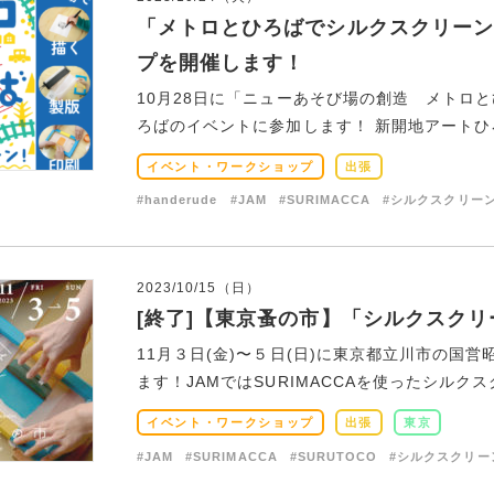
「メトロとひろばでシルクスクリーン
プを開催します！
10月28日に「ニューあそび場の創造 メトロ
ろばのイベントに参加します！ 新開地アートひろ
イベント・ワークショップ
出張
#handerude
#JAM
#SURIMACCA
#シルクスクリー
2023/10/15（日）
[終了]【東京蚤の市】「シルクスク
11月３日(金)〜５日(日)に東京都立川市の国
ます！JAMではSURIMACCAを使ったシルクスク
イベント・ワークショップ
出張
東京
#JAM
#SURIMACCA
#SURUTOCO
#シルクスクリー