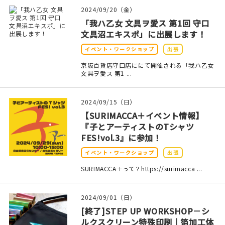
印刷見本
2024/09/20（金）
「我ハ乙女 文具ヲ愛ス 第1回 守口
シルクスクリーン
文具沼エキスポ」に出展します！
イベント・ワークショップ
出張
無地素材
京阪百貨店守口店ににて開催される「我ハ乙女
文具ヲ愛ス 第1 ...
紙
本
2024/09/15（日）
【SURIMACCA＋イベント情報】
文房具
『子とアーティストのTシャツ
FES!vol.3』に参加！
雑貨
イベント・ワークショップ
出張
SURIMACCA＋って？https://surimacca ...
はんこ
JAMグッズ
2024/09/01（日）
[終了]STEP UP WORKSHOP－シ
台湾グッズ
ルクスクリーン特殊印刷｜箔加工体