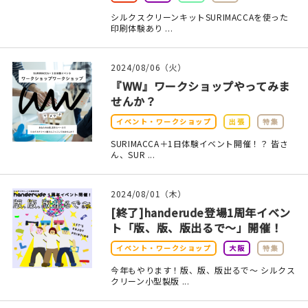
マイアカウント
シルクスクリーンキットSURIMACCAを使った
印刷体験あり ...
カートを見る
お買い物ガイド
2024/08/06（火）
『WW』ワークショップやってみま
よくある質問
せんか？
イベント・ワークショップ
出張
特集
お問い合わせ
SURIMACCA＋1日体験イベント開催！？ 皆さ
ん、SUR ...
2024/08/01（木）
[終了]handerude登場1周年イベン
ト「版、版、版出るで～」開催！
イベント・ワークショップ
大阪
特集
今年もやります！版、版、版出るで～ シルクス
クリーン小型製版 ...