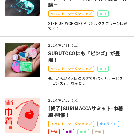
験－
在庫限り
イベント・ワークショップ
東京
STEP UP WORKSHOPはシルクスクリーン印刷
でアイ ...
おすすめ特集
2024/08/31（土）
SURUTOCOにも「ピンズ」が登
読みもの
場！
イベント・ワークショップ
東京
イベント・ワークショップ
先月からJAM大阪のお店で始まったサービス
「ピンズ」。なんと ...
ギャラリー
2024/08/13（火）
おしらせ
[終了]SURIMACCAサミット-巾着
編-開催！
イベント・ワークショップ
オンライン
台湾
大阪
東京
特集