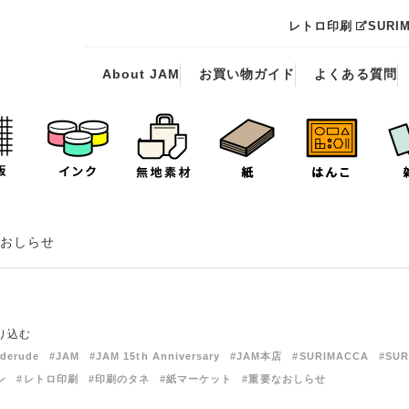
レトロ印刷
SURI
About JAM
お買い物ガイド
よくある質問
おしらせ
り込む
derude
#JAM
#JAM 15th Anniversary
#JAM本店
#SURIMACCA
#SUR
ン
#レトロ印刷
#印刷のタネ
#紙マーケット
#重要なおしらせ