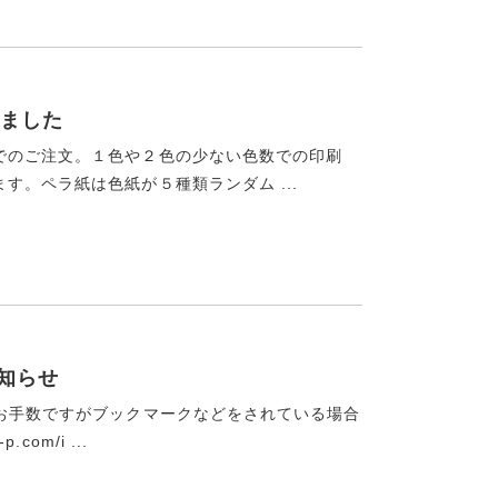
ました
でのご注文。１色や２色の少ない色数での印刷
す。ペラ紙は色紙が５種類ランダム ...
お知らせ
。お手数ですがブックマークなどをされている場合
om/i ...