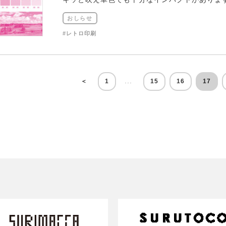
おしらせ
#レトロ印刷
...
＜
1
15
16
17