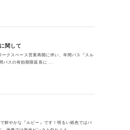
限に関して
らのワークスペース営業再開に伴い、年間パス『スル
パスの有効期限延長に ...
クで鮮やかな『ルビー』です！明るい紙色ではバ
画像では蛍光ピンクと似たよう ...