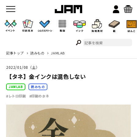
記事トップ
読みもの
JAMLAB
JAMのこと
2022/01/08（土）
お店/ワークスペース
【タネ】金インクは混色しない
JAMLAB
読みもの
#レトロ印刷
#印刷のタネ
イベント