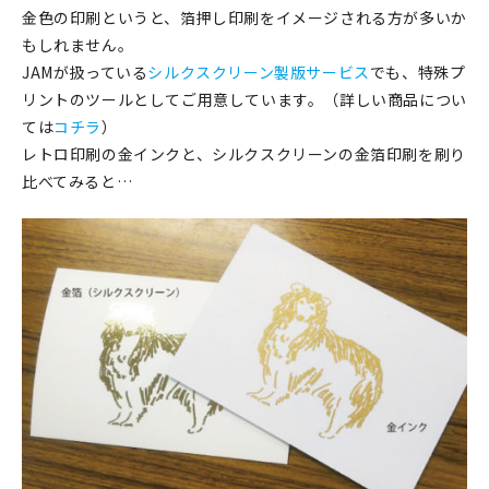
マイアカウント
金色の印刷というと、箔押し印刷をイメージされる方が多いか
もしれません。
カートを見る
JAMが扱っている
シルクスクリーン製版サービス
でも、特殊プ
リントのツールとしてご用意しています。（詳しい商品につい
お買い物ガイド
ては
コチラ
）
レトロ印刷の金インクと、シルクスクリーンの金箔印刷を刷り
よくある質問
比べてみると…
お問い合わせ