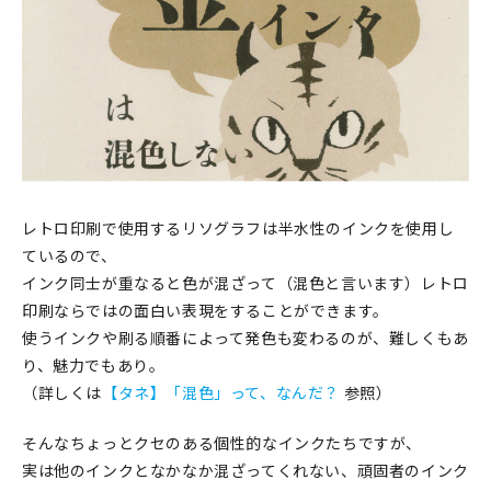
印刷見本
シルクスクリーン
無地素材
紙
本
レトロ印刷で使用するリソグラフは半水性のインクを使用し
ているので、
文房具
インク同士が重なると色が混ざって（混色と言います）レトロ
印刷ならではの面白い表現をすることができます。
雑貨
使うインクや刷る順番によって発色も変わるのが、難しくもあ
り、魅力でもあり。
はんこ
（詳しくは
【タネ】「混色」って、なんだ？
参照）
JAMグッズ
そんなちょっとクセのある個性的なインクたちですが、
実は他のインクとなかなか混ざってくれない、頑固者のインク
台湾グッズ