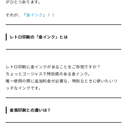
がひとつあります。
在庫限り
それが、「
金インク
」！！
レトロ印刷の「金インク」とは
おすすめ特集
読みもの
レトロ印刷に金インクがあることをご存知ですか？
イベント・ワークショップ
ちょっとゴージャスで特別感のある金インク。
唯一使用の際に追加料金が必要な、特別なときに使いたいリ
ギャラリー
ッチなインクです。
おしらせ
金箔印刷との違いは？