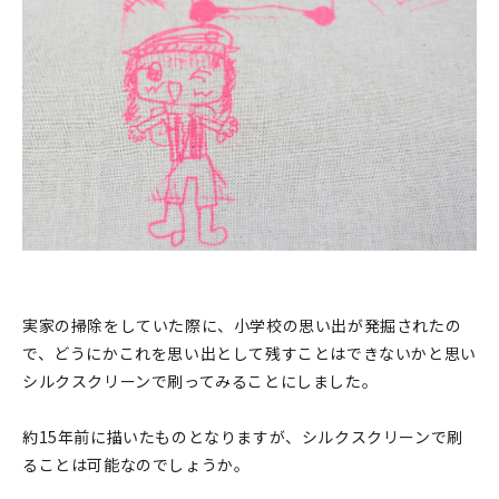
印刷見本
シルクスクリーン
無地素材
紙
本
文房具
実家の掃除をしていた際に、小学校の思い出が発掘されたの
雑貨
で、どうにかこれを思い出として残すことはできないかと思い
はんこ
シルクスクリーンで刷ってみることにしました。
JAMグッズ
約15年前に描いたものとなりますが、シルクスクリーンで刷
ることは可能なのでしょうか。
台湾グッズ