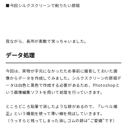
■今回シルクスクリーンで刷りたい原稿
在庫限り
我ながら、長所が素敵で笑っちゃいました。
おすすめ特集
データ処理
読みもの
イベント・ワークショップ
今回は、実物が手元になかったため事前に撮影しておいた画
像からデータを作成してみました。シルクスクリーンの原稿デ
ギャラリー
ータは白色と黒色で作成する必要があるため、Photoshopと
いう画像編集ソフトを用いて処理を行っていきます。
おしらせ
ところどころ鉛筆で消したような跡があるので、『レベル補
正』という機能を使って薄い線を飛ばしていきます。
（うっすらと残ってしまった消しゴムの跡は“ご愛嬌”です）