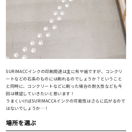
印刷見本
シルクスクリーン
無地素材
紙
本
SURIMACCインクの印刷用途は主に布や紙ですが、コンクリ
文房具
ートなどの石系のものには刷れるのでしょうか？ということ
と同時に、コンクリートなどに刷った場合の耐久性なども今
雑貨
回は検証していきたいと思います！
はんこ
うまくいけばSURIMACCAインクの可能性はさらに広がるので
はないでしょうか…！
JAMグッズ
場所を選ぶ
台湾グッズ