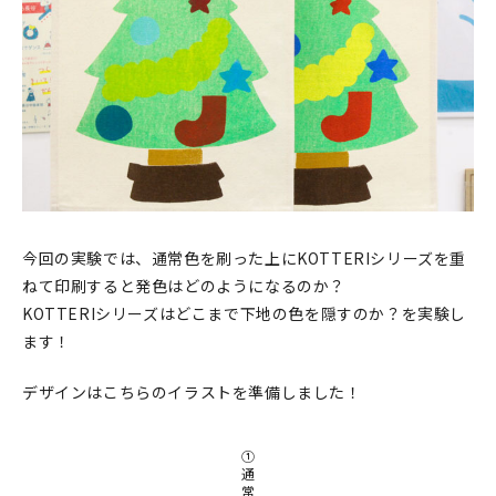
印刷見本
シルクスクリーン
無地素材
紙
本
今回の実験では、通常色を刷った上にKOTTERIシリーズを重
文房具
ねて印刷すると発色はどのようになるのか？
KOTTERIシリーズはどこまで下地の色を隠すのか？を実験し
雑貨
ます！
はんこ
デザインはこちらのイラストを準備しました！
JAMグッズ
①
通
台湾グッズ
常