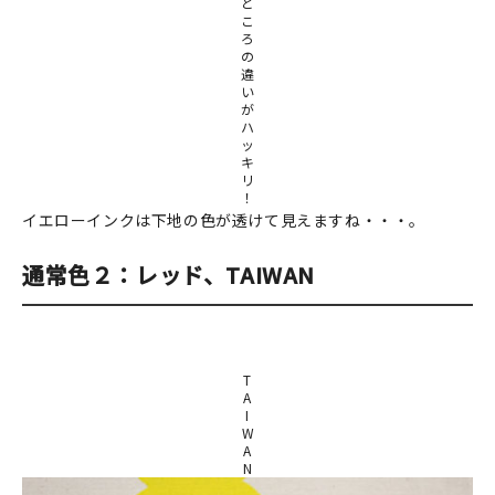
と
こ
ろ
の
違
い
が
ハ
ッ
キ
リ
！
イエローインクは下地の色が透けて見えますね・・・。
通常色２：レッド、TAIWAN
T
A
I
W
A
N