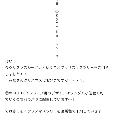
色
在庫限り
②
K
O
T
T
E
R
おすすめ特集
I
シ
リ
読みもの
ー
ズ
はい！！
イベント・ワークショップ
今クリスマスシーズンということでクリスマスツリーをご用意
ギャラリー
しました！！
（みなさんクリスマスはお好きですか・・・？）
おしらせ
②のKOTTERIシリーズ用のデザインはランダムな位置で刷っ
ていくのでバラバラに配置しています～！
ではさっそくクリスマスツリーを通常色で印刷していきま