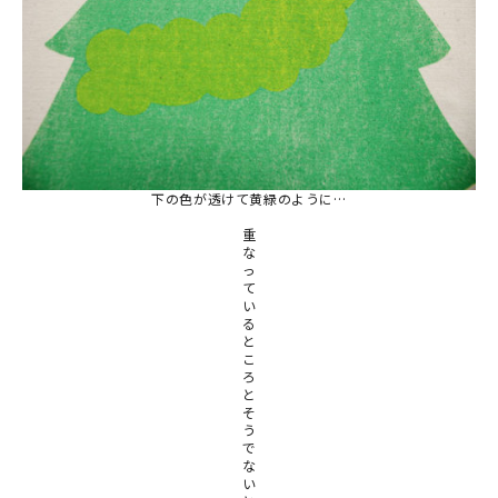
下の色が透けて黄緑のように…
重
な
っ
て
い
る
と
こ
ろ
と
そ
う
で
な
い