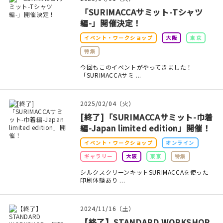
印刷見本
「SURIMACCAサミット-Tシャツ
編-」開催決定！
シルクスクリーン
イベント・ワークショップ
大阪
東京
特集
無地素材
今回もこのイベントがやってきました！
「SURIMACCAサミ ...
紙
本
2025/02/04（火）
[終了]「SURIMACCAサミット-巾着
文房具
編-Japan limited edition」開催！
イベント・ワークショップ
オンライン
雑貨
ギャラリー
大阪
東京
特集
はんこ
シルクスクリーンキットSURIMACCAを使った
印刷体験あり ...
JAMグッズ
2024/11/16（土）
台湾グッズ
【終了】STANDARD WORKSHOP