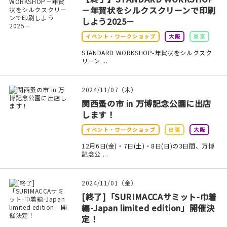
－年賀状をシルクスクリーンで印刷
在庫限り
しよう2025－
イベント・ワークショップ
大阪
東京
STANDARD WORKSHOP-年賀状をシルクスク
リーン ...
おすすめ特集
2024/11/07（木）
読みもの
関西蚤の市 in 万博記念公園に出店
します！
イベント・ワークショップ
イベント・ワークショップ
出張
大阪
12月6日(金)・7日(土)・8日(日)の3日間、万博
ギャラリー
記念公 ...
おしらせ
2024/11/01（金）
[終了]「SURIMACCAサミット-巾着
編-Japan limited edition」開催決
定！