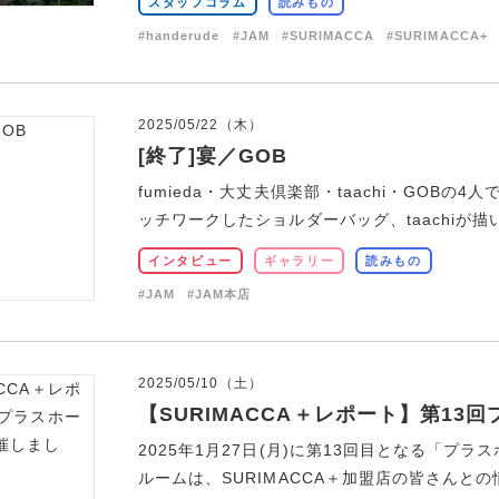
スタッフコラム
読みもの
#handerude
#JAM
#SURIMACCA
#SURIMACCA+
2025/05/22（木）
[終了]宴／GOB
fumieda・大丈夫倶楽部・taachi・GOBの4
ッチワークしたショルダーバッグ、taachiが描いた
インタビュー
ギャラリー
読みもの
#JAM
#JAM本店
2025/05/10（土）
【SURIMACCA＋レポート】第1
2025年1月27日(月)に第13回目となる「プ
ルームは、SURIMACCA＋加盟店の皆さんとの情