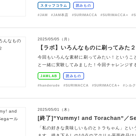
スタッフコラム
読みもの
#JAM
#JAM本店
#SURIMACCA
#SURIMACCA+
#
2025/05/05（月）
【ラボ】いろんなものに刷ってみた２
今回もいろんな素材に刷ってみたい！ということで
と一緒に実験してみました！今回チャレンジするの
JAMLAB
読みもの
#handerude
#SURIMACCA
#SURIMACCA+
#シル
2025/05/01（木）
[終了]”Yummy! and Torachan”／
「私の好きな美味しいものとトラちゃん」とい
ます。描き下ろしの10点のアクリル平面作品はポ