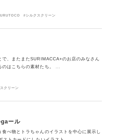
SURUTOCO
#シルクスクリーン
、またまたSURIMACCA+のお店のみなさん
はこちらの素材たち。 ...
クスクリーン
Segaール
う食べ物とトラちゃんのイラストを中心に展示し
ストカードにしたいイラスト、 ...