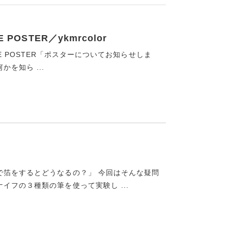
E POSTER／ykmrcolor
 THE POSTER「ポスターについてお知らせしま
を知ら ...
？
で箔をするとどうなるの？」 今回はそんな疑問
フの３種類の筆を使って実験し ...