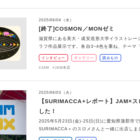
2025/06/04（水）
[終了]COSMON／MONゼミ
滋賀県にある美大・成安造形大学イラストレーシ
ラフ作品展示です。各自3~4色を重ね、テーマ「宇
インタビュー
ギャラリー
読みもの
#JAM
#JAM本店
2025/06/03（火）
【SURIMACCA+レポート】JAM×
した！
2025年5月23日(金)-25日(日)に愛知県蒲郡
SURIMACCA＋のスロメさんと一緒に出店しました