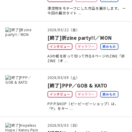
漂流物をモチーフにした作品を展示します。 ー
在庫限り
今回の展示タイト ...
2026/05/22（金）
[終了]折zine party!!／MON
おすすめ特集
インタビュー
ギャラリー
読みもの
A3の紙を折って切って作る8ページのZINE「折
読みもの
ZINE（オ ...
イベント・ワークショップ
2026/05/09（土）
[終了]PPP／GOB & KATO
ギャラリー
インタビュー
ギャラリー
読みもの
おしらせ
P.P.P.SHOP（ピーピーピーショップ）は、
「P」をキー ...
2026/05/03（日）