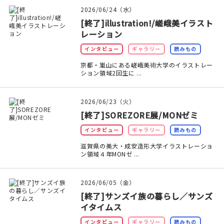
印刷見本
2026/06/24（水）
[終了]illustration!/嵯峨美イラスト
シルクスクリーン
レーション
インタビュー
ギャラリー
読みもの
無地素材
京都・嵐山にある嵯峨美術大学のイラストレー
ション領域2回生に ...
紙
本
2026/06/23（火）
[終了]SOREZORE展/MONゼミ
文房具
インタビュー
ギャラリー
読みもの
滋賀県の美大・成安造形大学イラストレーショ
雑貨
ン領域４年MONゼ ...
はんこ
2026/06/05（金）
JAMグッズ
[終了]サンズイ族の暮らし／サンズ
イタイムス
台湾グッズ
インタビュー
ギャラリー
読みもの