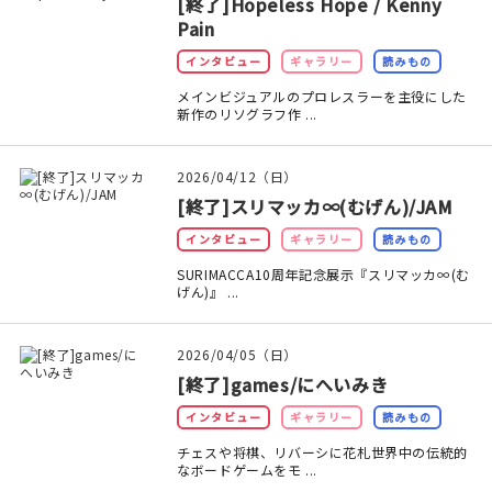
[終了]Hopeless Hope / Kenny
マイアカウント
Pain
カートを見る
インタビュー
ギャラリー
読みもの
メインビジュアルのプロレスラーを主役にした
お買い物ガイド
新作のリソグラフ作 ...
よくある質問
2026/04/12（日）
[終了]スリマッカ∞(むげん)/JAM
お問い合わせ
インタビュー
ギャラリー
読みもの
SURIMACCA10周年記念展示『スリマッカ∞(む
げん)』 ...
2026/04/05（日）
[終了]games/にへいみき
インタビュー
ギャラリー
読みもの
チェスや将棋、リバーシに花札世界中の伝統的
なボードゲームをモ ...