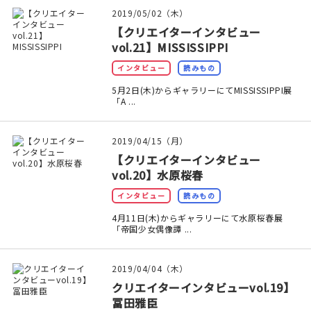
印刷見本
2019/05/02（木）
【クリエイターインタビュー
シルクスクリーン
vol.21】MISSISSIPPI
インタビュー
読みもの
無地素材
5月2日(木)からギャラリーにてMISSISSIPPI展
「A ...
紙
本
2019/04/15（月）
【クリエイターインタビュー
文房具
vol.20】水原桜春
インタビュー
読みもの
雑貨
4月11日(木)からギャラリーにて水原桜春展
「帝国少女偶像譚 ...
はんこ
2019/04/04（木）
JAMグッズ
クリエイターインタビューvol.19】
冨田雅臣
台湾グッズ