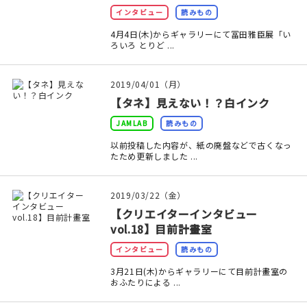
インタビュー
読みもの
在庫限り
4月4日(木)からギャラリーにて冨田雅臣展「い
ろいろ とりど ...
2019/04/01（月）
【タネ】見えない！？白インク
おすすめ特集
JAMLAB
読みもの
読みもの
以前投稿した内容が、紙の廃盤などで古くなっ
たため更新しました ...
イベント・ワークショップ
2019/03/22（金）
ギャラリー
【クリエイターインタビュー
vol.18】目前計畫室
おしらせ
インタビュー
読みもの
3月21日(木)からギャラリーにて目前計畫室の
おふたりによる ...