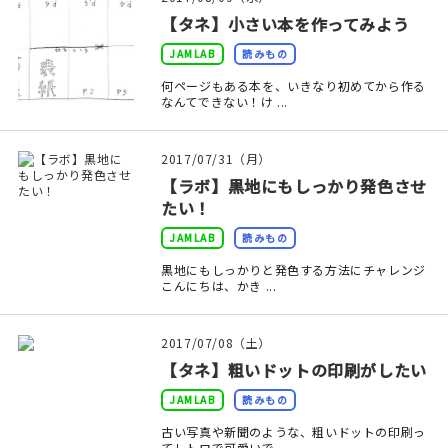
印刷見本
【タネ】小さい本を作ってみよう
JAMLAB
読みもの
シルクスクリーン
何ページもある本を、いきなり初めてから作る
なんてできない！け ...
無地素材
紙
2017/07/31（月）
【ラボ】黒地にもしっかり発色させ
本
たい！
JAMLAB
読みもの
文房具
黒地にもしっかりと発色する方法にチャレンジ
こんにちは、かき ...
雑貨
はんこ
2017/07/08（土）
【タネ】粗いドットの印刷がしたい
JAMグッズ
JAMLAB
読みもの
古い写真や新聞のような、粗いドットの印刷っ
台湾グッズ
てレトロで可愛いで ...