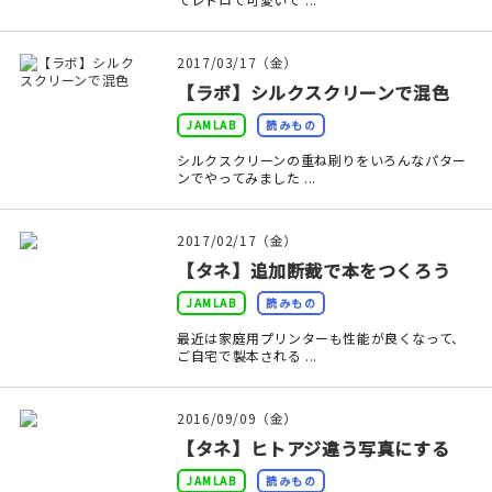
在庫限り
2017/03/17（金）
【ラボ】シルクスクリーンで混色
JAMLAB
読みもの
シルクスクリーンの重ね刷りをいろんなパター
おすすめ特集
ンでやってみました ...
読みもの
2017/02/17（金）
イベント・ワークショップ
【タネ】追加断裁で本をつくろう
JAMLAB
読みもの
ギャラリー
最近は家庭用プリンターも性能が良くなって、
ご自宅で製本される ...
おしらせ
2016/09/09（金）
【タネ】ヒトアジ違う写真にする
JAMLAB
読みもの