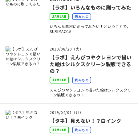
印刷見本
【ラボ】いろんなものに刷ってみた
JAMLAB
読みもの
シルクスクリーン
いろんな素材に刷ってみたい！ということで、
SURIMACCA ...
無地素材
紙
2019/08/20（火）
【ラボ】えんぴつやクレヨンで描い
本
た絵はシルクスクリーン製版できる
の？
文房具
JAMLAB
読みもの
えんぴつやクレヨンで描いた絵はシルクスクリ
雑貨
ーン製版できるの？ ...
はんこ
2019/04/01（月）
JAMグッズ
【タネ】見えない！？白インク
JAMLAB
読みもの
台湾グッズ