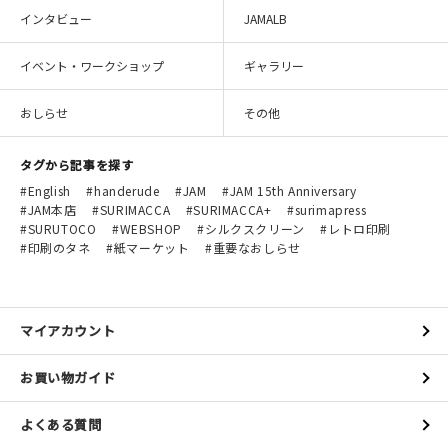
インタビュー
JAMALB
在庫限り
イベント・ワークショップ
ギャラリー
おしらせ
その他
おすすめ特集
タグから記事を探す
English
handerude
JAM
JAM 15th Anniversary
読みもの
JAM本店
SURIMACCA
SURIMACCA+
surimapress
SURUTOCO
WEBSHOP
シルクスクリーン
レトロ印刷
イベント・ワークショップ
印刷のタネ
紙マーケット
重要なおしらせ
ギャラリー
マイアカウント
おしらせ
お買い物ガイド
よくある質問