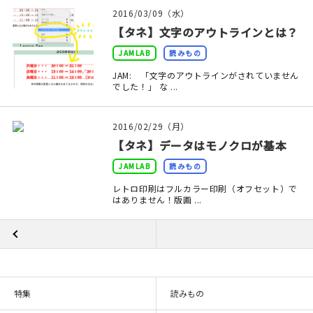
印刷見本
2016/03/09（水）
【タネ】文字のアウトラインとは？
シルクスクリーン
JAMLAB
読みもの
無地素材
JAM: 「文字のアウトラインがされていません
でした！」 な ...
紙
2016/02/29（月）
本
【タネ】データはモノクロが基本
JAMLAB
読みもの
文房具
レトロ印刷はフルカラー印刷（オフセット）で
はありません！版画 ...
雑貨
はんこ
JAMグッズ
特集
読みもの
台湾グッズ