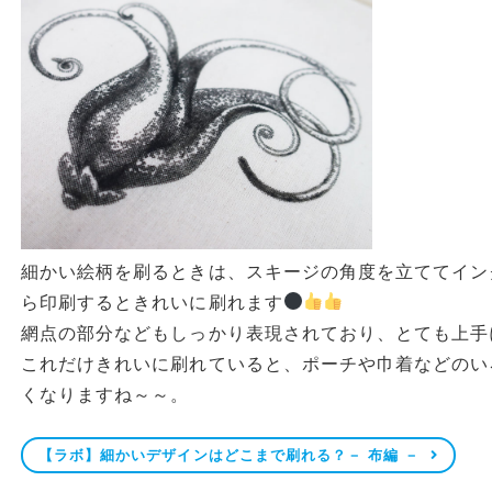
細かい絵柄を刷るときは、スキージの角度を立ててイン
ら印刷するときれいに刷れます
網点の部分などもしっかり表現されており、とても上手
これだけきれいに刷れていると、ポーチや巾着などのい
くなりますね～～。
【ラボ】細かいデザインはどこまで刷れる？－ 布編 －