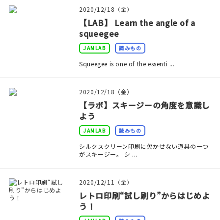
印刷見本
2020/12/18（金）
【LAB】 Learn the angle of a
シルクスクリーン
squeegee
JAMLAB
読みもの
無地素材
Squeegee is one of the essenti ...
紙
2020/12/18（金）
本
【ラボ】スキージーの角度を意識し
よう
文房具
JAMLAB
読みもの
雑貨
シルクスクリーン印刷に欠かせない道具の一つ
がスキージー。 シ ...
はんこ
2020/12/11（金）
JAMグッズ
レトロ印刷“試し刷り”からはじめよ
う！
台湾グッズ