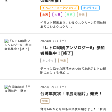
の編-開催！
マイアカウント
イベント・ワークショップ
オンライン
カートを見る
台湾
大阪
東京
特集
イラスト展示あり、シルクスクリーン印刷体験
お買い物ガイド
ありのシルクスクリ ...
よくある質問
2024/01/27（土）
「レトロ印刷アンソロジー6」参加
お問い合わせ
者募集中！[終了]
おしらせ
特集
テーマに沿った原稿をあつめてJAMがレトロ印
刷の本にする参加 ...
2023/12/23（土）
台湾年賀状「甲辰明信片」発売！
特集
台湾JAMから今年も年賀状が届きました！台湾