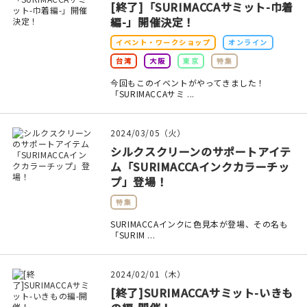
[終了]「SURIMACCAサミット-巾着
編-」開催決定！
在庫限り
イベント・ワークショップ
オンライン
台湾
大阪
東京
特集
今回もこのイベントがやってきました！
「SURIMACCAサミ ...
おすすめ特集
2024/03/05（火）
読みもの
シルクスクリーンのサポートアイテ
ム「SURIMACCAインクカラーチッ
イベント・ワークショップ
プ」登場！
ギャラリー
特集
SURIMACCAインクに色見本が登場、その名も
おしらせ
「SURIM ...
2024/02/01（木）
[終了]SURIMACCAサミット-いきも