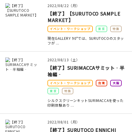
印刷見本
2022/08/22（月）
【終了】【SURUTOCO SAMPLE
シルクスクリーン
MARKET】
イベント・ワークショップ
東京
特集
無地素材
現在GALLERY 90°では、SURUTOCOのスタッ
フが ...
紙
本
2022/08/13（土）
【終了】SURIMACCAサミット‐半
文房具
袖編‐
イベント・ワークショップ
台湾
大阪
雑貨
東京
特集
はんこ
シルクスクリーンキットSURIMACCAを使った
印刷体験あり ...
JAMグッズ
2022/08/01（月）
台湾グッズ
【終了】SURUTOCO ENNICHI