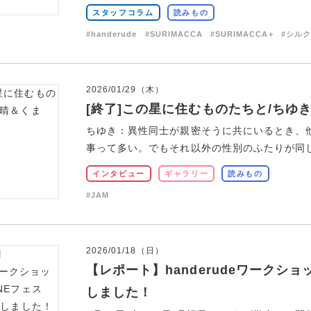
スタッフコラム
読みもの
#handerude
#SURIMACCA
#SURIMACCA+
#シル
2026/01/29（木）
[終了]この星に住むものたちと/ちゆ
ちゆき：異性同士が親密そうに共にいるとき、
事って多い。でもそれ以外の性別のふたりが同じ事
インタビュー
ギャラリー
読みもの
#JAM
2026/01/18（日）
【レポート】handerudeワークショ
しました！