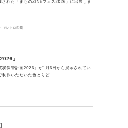
開催された「まちのZINEフェス2026」に出展しま
..
ン
#レトロ印刷
026」
状保管計画2026』が1月6日から展示されてい
制作いただいた色とりど ...
編］