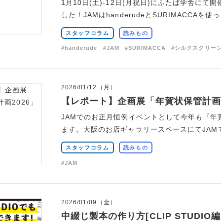
1月10日(土)-12日(月祝日)にふたば学舎にて
した！JAMはhanderudeとSURIMACCAを使っ .
スタッフコラム
読みもの
#handerude
#JAM
#SURIMACCA
#シルクスクリー
2026/01/12（月）
【レポート】企画展「年賀状保管計画2
JAMでのお正月恒例イベントとして今年も『年賀
ます。大阪のお店ギャラリースペースにてJAMで
スタッフコラム
読みもの
#JAM
2026/01/09（金）
中綴じ製本の作り方[CLIP STUDIO