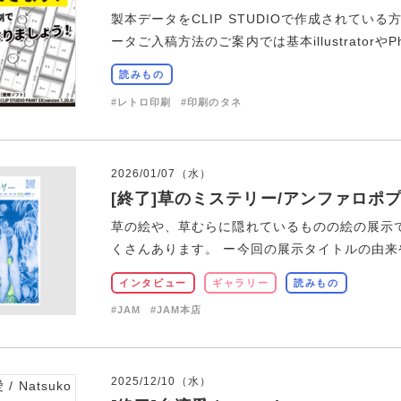
製本データをCLIP STUDIOで作成されて
ータご入稿方法のご案内では基本illustratorやPhot
読みもの
#レトロ印刷
#印刷のタネ
2026/01/07（水）
[終了]草のミステリー/アンファロポ
草の絵や、草むらに隠れているものの絵の展示
くさんあります。 ー今回の展示タイトルの由来や
インタビュー
ギャラリー
読みもの
#JAM
#JAM本店
2025/12/10（水）