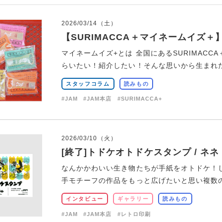
2026/03/14（土）
【SURIMACCA＋マイネームイズ＋】
マイネームイズ+とは 全国にあるSURIMAC
らいたい！紹介したい！そんな思いから生まれたポ
スタッフコラム
読みもの
#JAM
#JAM本店
#SURIMACCA+
2026/03/10（火）
[終了]トドケオトドケスタンプ / ネネ
なんかかわいい生き物たちが手紙をオトドケ！
手モチーフの作品をもっと広げたいと思い複数の候
インタビュー
ギャラリー
読みもの
#JAM
#JAM本店
#レトロ印刷