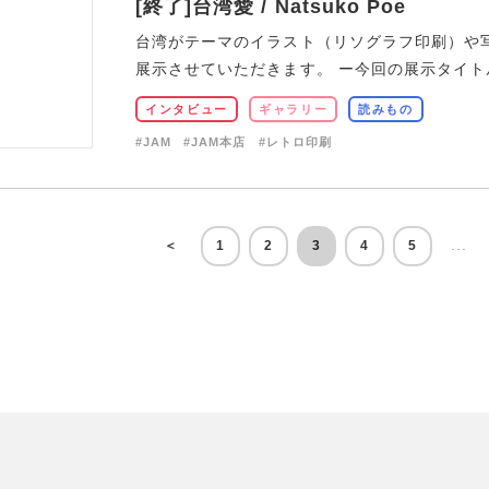
[終了]台湾愛 / Natsuko Poe
台湾がテーマのイラスト（リソグラフ印刷）や
展示させていただきます。 ー今回の展示タイトル
インタビュー
ギャラリー
読みもの
#JAM
#JAM本店
#レトロ印刷
...
＜
1
2
3
4
5