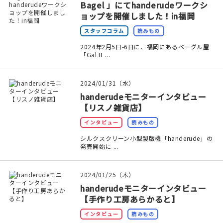
Bagel 」にてhanderudeワークシ
ョップを開催しました！in福岡
在庫限り
スタッフコラム
読みもの
2024年2月5日-6日に、福岡にあるベーグル屋
「Gal B ...
おすすめ特集
2024/01/31（水）
handerudeモニターインタビュー
読みもの
【リスノ雑貨店】
イベント・ワークショップ
インタビュー
読みもの
シルクスクリーン小型製版機「handerude」の
ギャラリー
発売開始に ...
おしらせ
2024/01/25（木）
handerudeモニターインタビュー
【手作り工房あらかると】
インタビュー
読みもの