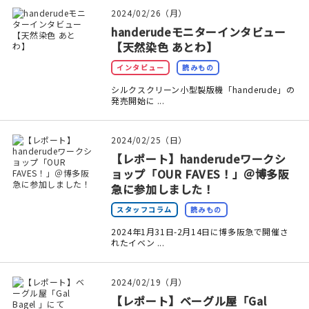
印刷見本
2024/02/26（月）
handerudeモニターインタビュー
シルクスクリーン
【天然染色 あとわ】
インタビュー
読みもの
無地素材
シルクスクリーン小型製版機「handerude」の
発売開始に ...
紙
本
2024/02/25（日）
【レポート】handerudeワークシ
文房具
ョップ「OUR FAVES！」＠博多阪
急に参加しました！
雑貨
スタッフコラム
読みもの
2024年1月31日-2月14日に博多阪急で開催さ
はんこ
れたイベン ...
JAMグッズ
2024/02/19（月）
【レポート】ベーグル屋「Gal
台湾グッズ