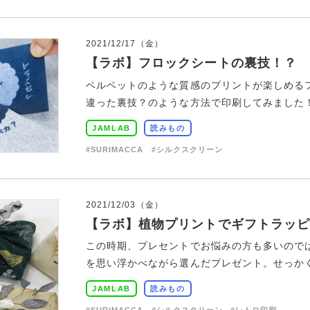
2021/12/17（金）
【ラボ】フロックシートの裏技！？
ベルベットのような質感のプリントが楽しめる
違った裏技？のような方法で印刷してみました！ 
JAMLAB
読みもの
#SURIMACCA
#シルクスクリーン
2021/12/03（金）
【ラボ】植物プリントでギフトラッピ
この時期、プレセントでお悩みの方も多いので
を思い浮かべながら選んだプレゼント。せっかくな
JAMLAB
読みもの
#SURIMACCA
#シルクスクリーン
#レトロ印刷