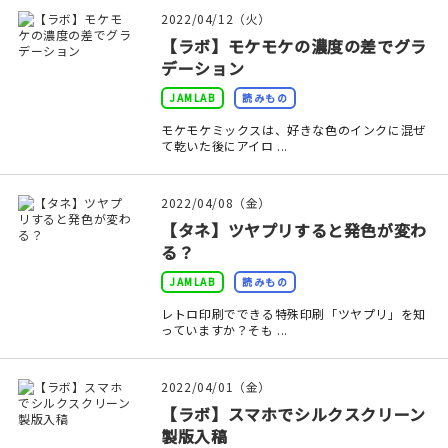
印刷見本
2022/04/12（火）
【ラボ】モケモケの濃度の差でグラ
シルクスクリーン
デーション
JAMLAB
読みもの
無地素材
モケモケミックスは、好きな色のインクに混ぜ
て乾いた後にアイロ ...
紙
本
2022/04/08（金）
【タネ】ツヤプリすると発色が変わ
文房具
る？
JAMLAB
読みもの
雑貨
レトロ印刷でできる特殊印刷「ツヤプリ」を知
っていますか？そも ...
はんこ
2022/04/01（金）
JAMグッズ
【ラボ】スマホでシルクスクリーン
製版入稿
台湾グッズ