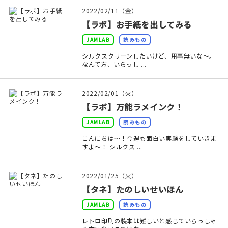
マイアカウント
2022/02/11（金）
【ラボ】お手紙を出してみる
カートを見る
JAMLAB
読みもの
お買い物ガイド
シルクスクリーンしたいけど、用事無いな～。
なんて方、いらっし ...
よくある質問
2022/02/01（火）
お問い合わせ
【ラボ】万能ラメインク！
JAMLAB
読みもの
こんにちは～！今週も面白い実験をしていきま
すよ～！ シルクス ...
2022/01/25（火）
【タネ】たのしいせいほん
JAMLAB
読みもの
レトロ印刷の製本は難しいと感じていらっしゃ